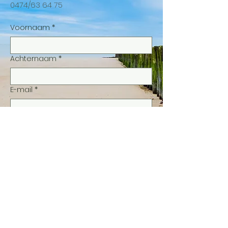
0474/63 64 75
Voornaam
*
Achternaam
*
E-mail
*
Telefoon
Stel je vraag
*
Verzenden