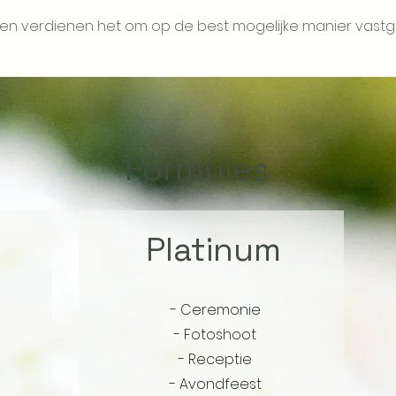
ngen verdienen het om op de best mogelijke manier vast
Formules
Platinum
- Ceremonie
- Fotoshoot
- Receptie
- Avondfeest