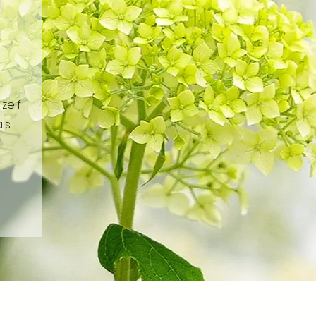
zelf
's