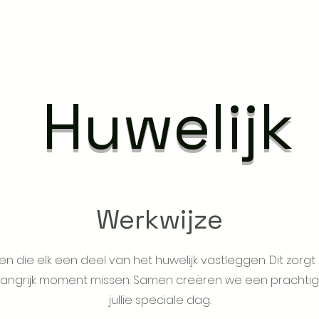
Huwelijk
Werkwijze
n die elk een deel van het huwelijk vastleggen. Dit zorg
belangrijk moment missen. Samen creëren we een pracht
jullie speciale dag.