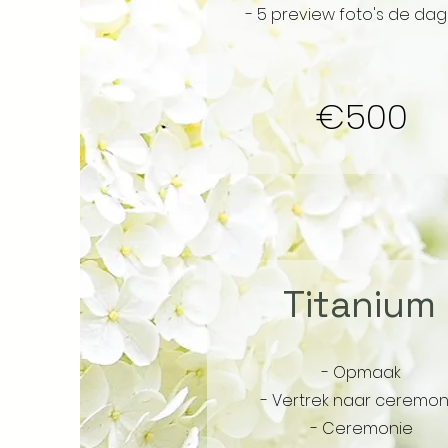
- 5 preview foto's de dag 
€500
Titanium
- Opmaak
- Vertrek naar ceremon
- Ceremonie